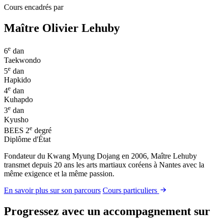
Cours encadrés par
Maître Olivier Lehuby
e
6
dan
Taekwondo
e
5
dan
Hapkido
e
4
dan
Kuhapdo
e
3
dan
Kyusho
e
BEES
2
degré
Diplôme d'État
Fondateur du Kwang Myung Dojang en 2006, Maître Lehuby
transmet depuis 20 ans les arts martiaux coréens à Nantes avec la
même exigence et la même passion.
En savoir plus sur son parcours
Cours particuliers
Progressez avec un accompagnement sur