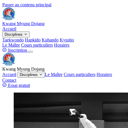
Passer au contenu principal
Kwang Myung Dojang
Accueil
Disciplines
Taekwondo
Hapkido
Kuhapdo
Kyusho
Le Maître
Cours particuliers
Horaires
Inscription
Kwang Myung Dojang
Accueil
Le Maître
Cours particuliers
Horaires
Disciplines
Contact
Essai gratuit