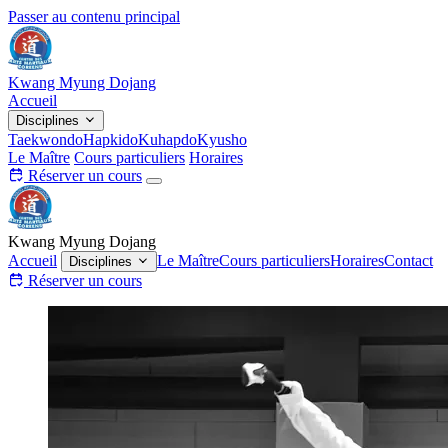
Passer au contenu principal
Kwang Myung Dojang
Accueil
Disciplines
Taekwondo
Hapkido
Kuhapdo
Kyusho
Le Maître
Cours particuliers
Horaires
Réserver un cours
Kwang Myung Dojang
Accueil
Le Maître
Cours particuliers
Horaires
Contact
Disciplines
Réserver un cours