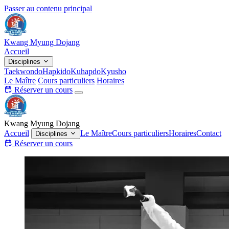
Passer au contenu principal
Kwang Myung Dojang
Accueil
Disciplines
Taekwondo
Hapkido
Kuhapdo
Kyusho
Le Maître
Cours particuliers
Horaires
Réserver un cours
Kwang Myung Dojang
Accueil
Le Maître
Cours particuliers
Horaires
Contact
Disciplines
Réserver un cours